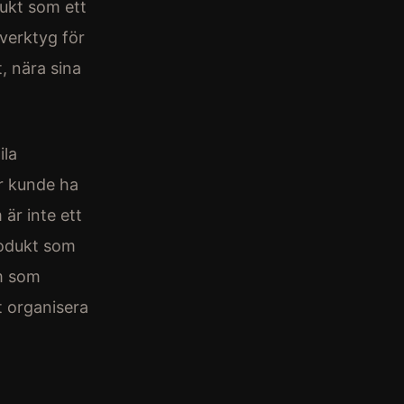
ukt som ett
verktyg för
, nära sina
ila
r kunde ha
 är inte ett
rodukt som
am som
t organisera