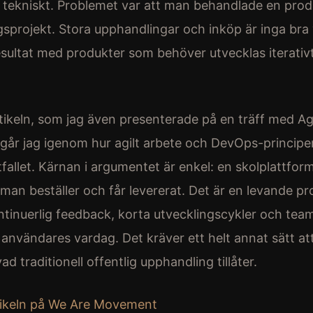
 tekniskt. Problemet var att man behandlade en prod
sprojekt. Stora upphandlingar och inköp är inga bra 
resultat med produkter som behöver utvecklas iterativt
rtikeln, som jag även presenterade på en träff med Ag
går jag igenom hur agilt arbete och DevOps-principe
fallet. Kärnan i argumentet är enkel: en skolplattform
g man beställer och får levererat. Det är en levande p
tinuerlig feedback, korta utvecklingscykler och te
a användares vardag. Det kräver ett helt annat sätt at
ad traditionell offentlig upphandling tillåter.
tikeln på We Are Movement