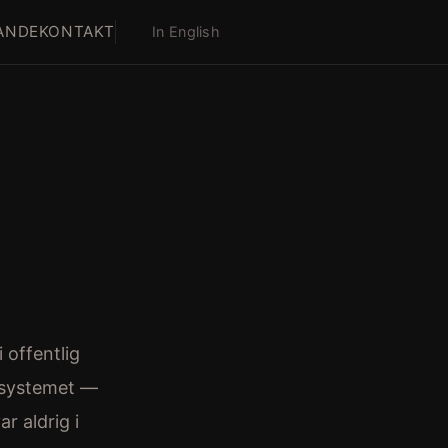
ANDE
KONTAKT
In English
 offentlig
a systemet —
r aldrig i