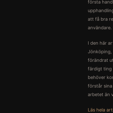
första hand
upphandling
att få bra 
användare.
I den här a
Jönköping, 
förändrat ut
färdigt tin
behöver kon
förstår sin
arbetet än v
Läs hela ar