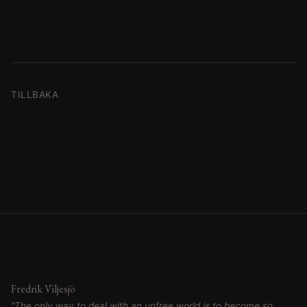
TILLBAKA
Fredrik Viljesjö
"The only way to deal with an unfree world is to become so